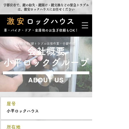
宇都宮市で、鍵の紛失・鍵開け・鍵交換などの緊急トラブル
は、激安ロックハウスにお任せください
激安
ロックハウス
車・バイク・ドア・金庫他のお急ぎ依頼もOK！
宇都宮市/鍵トラブル出張作業・合鍵作成
会社概要
小平ロックグループ
ABOUT US
屋号
小平ロックハウス
所在地