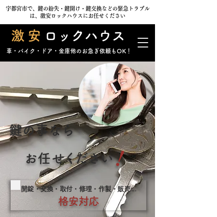
宇都宮市で、鍵の紛失・鍵開け・鍵交換などの緊急トラブル
は、激安ロックハウスにお任せください
激安
ロックハウス
車・バイク・ドア・金庫他のお急ぎ依頼もOK！
鍵の事なら
！
お任
せく
ださ
い
開錠・交換・取付・修理・作製・販
売
...
格安対応